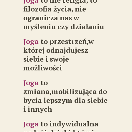
Joga
to nie religia, to
filozofia życia, nie
ogranicza nas w
myśleniu czy działaniu
Joga
to przestrzeń,w
której odnajdujesz
siebie i swoje
możliwości
Joga
to
zmiana,mobilizująca do
bycia lepszym dla siebie
i innych
Joga
to indywidualna