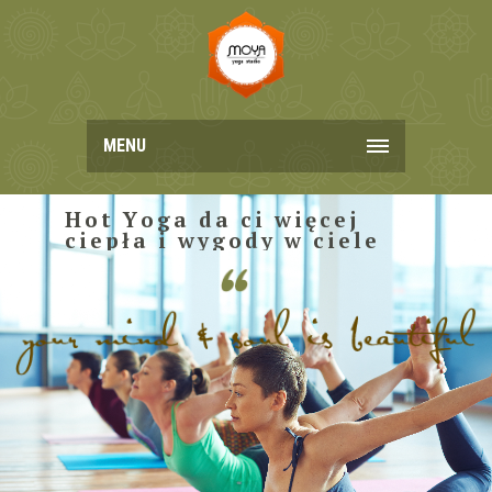
MENU
H
o
t
Y
o
g
a
d
a
c
i
w
i
ę
c
e
j
c
i
e
p
ł
a
i
w
y
g
o
d
y
w
c
i
e
l
e